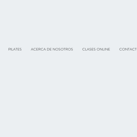
PILATES
ACERCA DE NOSOTROS
CLASES ONLINE
CONTAC